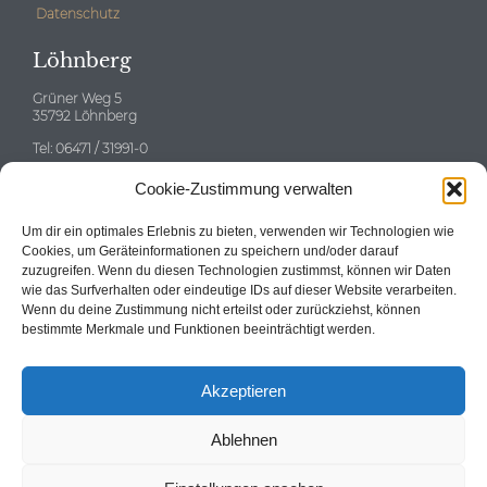
Datenschutz
Löhnberg
Grüner Weg 5
35792 Löhnberg
Tel: 06471 / 31991-0
E-mail:
info@neitzert-gruppe.de
Cookie-Zustimmung verwalten
Eschborn
Um dir ein optimales Erlebnis zu bieten, verwenden wir Technologien wie
Cookies, um Geräteinformationen zu speichern und/oder darauf
zuzugreifen. Wenn du diesen Technologien zustimmst, können wir Daten
wie das Surfverhalten oder eindeutige IDs auf dieser Website verarbeiten.
Wenn du deine Zustimmung nicht erteilst oder zurückziehst, können
Tel: 06196 / 58696-0
bestimmte Merkmale und Funktionen beeinträchtigt werden.
E-mail:
info@neitzert-gruppe.de
Akzeptieren
Ablehnen
© 2024
Neitzert Immobilien GmbH