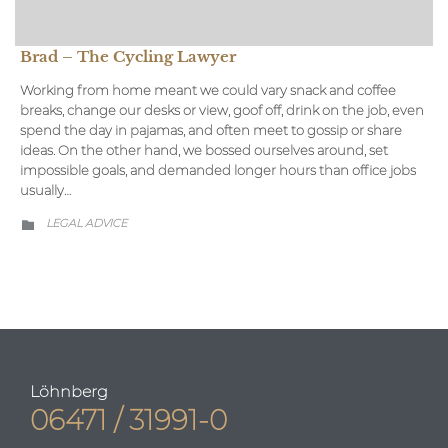
Brad – The Cycling Lawyer
Working from home meant we could vary snack and coffee
breaks, change our desks or view, goof off, drink on the job, even
spend the day in pajamas, and often meet to gossip or share
ideas. On the other hand, we bossed ourselves around, set
impossible goals, and demanded longer hours than office jobs
usually…
CATEGORY
LEGAL ADVICE

Löhnberg
06471 / 31991-0