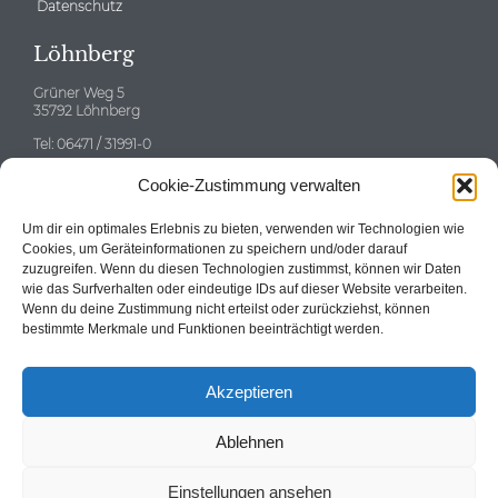
Datenschutz
Löhnberg
Grüner Weg 5
35792 Löhnberg
Tel: 06471 / 31991-0
E-mail:
info@neitzert-gruppe.de
Cookie-Zustimmung verwalten
Eschborn
Um dir ein optimales Erlebnis zu bieten, verwenden wir Technologien wie
Cookies, um Geräteinformationen zu speichern und/oder darauf
zuzugreifen. Wenn du diesen Technologien zustimmst, können wir Daten
wie das Surfverhalten oder eindeutige IDs auf dieser Website verarbeiten.
Wenn du deine Zustimmung nicht erteilst oder zurückziehst, können
Tel: 06196 / 58696-0
bestimmte Merkmale und Funktionen beeinträchtigt werden.
E-mail:
info@neitzert-gruppe.de
Akzeptieren
Ablehnen
© 2024
Neitzert Immobilien GmbH
Einstellungen ansehen