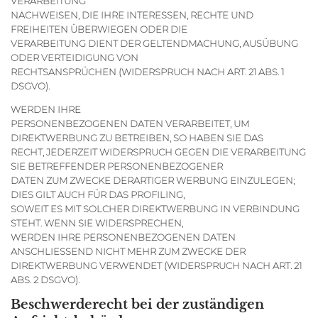
VERARBEITUNG
NACHWEISEN, DIE IHRE INTERESSEN, RECHTE UND
FREIHEITEN ÜBERWIEGEN ODER DIE
VERARBEITUNG DIENT DER GELTENDMACHUNG, AUSÜBUNG
ODER VERTEIDIGUNG VON
RECHTSANSPRÜCHEN (WIDERSPRUCH NACH ART. 21 ABS. 1
DSGVO).
WERDEN IHRE
PERSONENBEZOGENEN DATEN VERARBEITET, UM
DIREKTWERBUNG ZU BETREIBEN, SO HABEN SIE DAS
RECHT, JEDERZEIT WIDERSPRUCH GEGEN DIE VERARBEITUNG
SIE BETREFFENDER PERSONENBEZOGENER
DATEN ZUM ZWECKE DERARTIGER WERBUNG EINZULEGEN;
DIES GILT AUCH FÜR DAS PROFILING,
SOWEIT ES MIT SOLCHER DIREKTWERBUNG IN VERBINDUNG
STEHT. WENN SIE WIDERSPRECHEN,
WERDEN IHRE PERSONENBEZOGENEN DATEN
ANSCHLIESSEND NICHT MEHR ZUM ZWECKE DER
DIREKTWERBUNG VERWENDET (WIDERSPRUCH NACH ART. 21
ABS. 2 DSGVO).
Beschwerde­recht bei der zuständigen