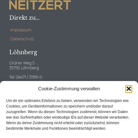
Direkt zu…
Impressum
Datenschutz
Löhnberg
Grüner Weg 5
35792 Löhnberg
Tel: 06471 / 31991-0
E-mail:
info@neitzert-gruppe.de
Cookie-Zustimmung verwalten
Eschborn
Um dir ein optimales Erlebnis zu bieten, verwenden wir Technologien wie
Cookies, um Geräteinformationen zu speichern und/oder darauf
zuzugreifen. Wenn du diesen Technologien zustimmst, können wir Daten
wie das Surfverhalten oder eindeutige IDs auf dieser Website verarbeiten.
Wenn du deine Zustimmung nicht erteilst oder zurückziehst, können
Tel: 06196 / 58696-0
bestimmte Merkmale und Funktionen beeinträchtigt werden.
E-mail:
info@neitzert-gruppe.de