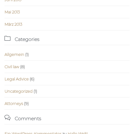
Mai 2013
März 2013

Categories
Allgemein
(1)
Civil law
(8)
Legal Advice
(6)
Uncategorized
(1)
Аttorneys
(9)

Comments
Ein WordPress-Kommentator
zu
Hallo Welt!