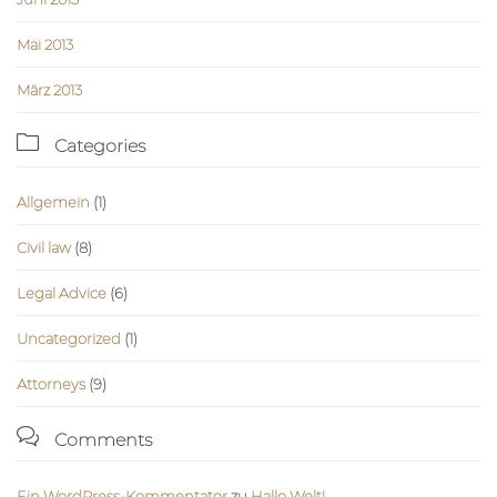
Mai 2013
März 2013

Categories
Allgemein
(1)
Civil law
(8)
Legal Advice
(6)
Uncategorized
(1)
Аttorneys
(9)

Comments
Ein WordPress-Kommentator
zu
Hallo Welt!