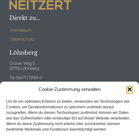
Direkt zu…
Impressum
Datenschutz
Löhnberg
Grüner Weg 5
35792 Löhnberg
Tel: 06471 / 31991-0
E-mail:
info@neitzert-gruppe.de
Cookie-Zustimmung verwalten
Eschborn
Um dir ein optimales Erlebnis zu bieten, verwenden wir Technologien wie
Cookies, um Geräteinformationen zu speichern und/oder darauf
zuzugreifen. Wenn du diesen Technologien zustimmst, können wir Daten
wie das Surfverhalten oder eindeutige IDs auf dieser Website verarbeiten.
Wenn du deine Zustimmung nicht erteilst oder zurückziehst, können
Tel: 06196 / 58696-0
bestimmte Merkmale und Funktionen beeinträchtigt werden.
E-mail:
info@neitzert-gruppe.de